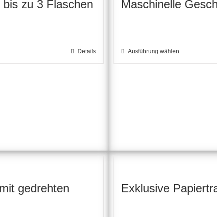
 bis zu 3 Flaschen
Maschinelle Gesch
Details
Ausführung wählen
Dieses
Produkt
weist
mehrere
Varianten
auf.
Die
Optionen
können
mit gedrehten
Exklusive Papier
auf
der