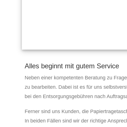
Produkt
werden
weist
mehrere
Varianten
auf.
Die
Optionen
Alles beginnt mit gutem Service
können
auf
Neben einer kompetenten Beratung zu Fragen 
der
zu bearbeiten. Dabei ist es für uns selbstver
Produktseite
bei den Entsorgungsgebühren nach Auftrags
gewählt
Ferner sind uns Kunden, die Papiertragetasc
werden
In beiden Fällen sind wir der richtige Anspre