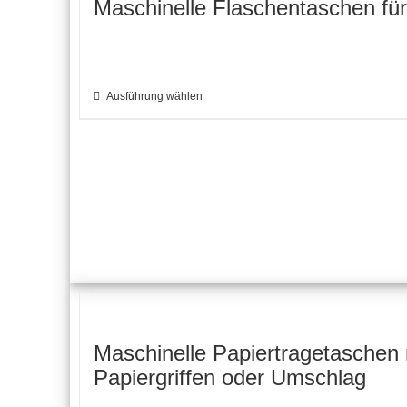
Maschinelle Flaschentaschen für
Ausführung wählen
Dieses
Produkt
weist
mehrere
Varianten
auf.
Die
Optionen
können
Maschinelle Papiertragetaschen 
auf
Papiergriffen oder Umschlag
der