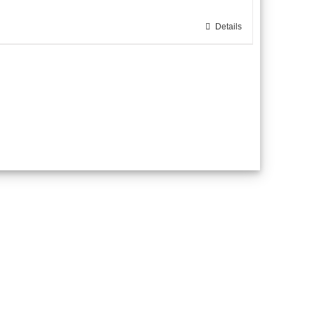
ite
Details
ite