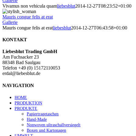
Gallerie
Vivamus non vehicula quam
liebesblut
2014-12-27T08:23:52+01:00
Mauris congue felis at erat
Gallerie
Mauris congue felis at erat
liebesblut
2014-12-27T06:43:58+01:00
KONTAKT
Liebesblut Trading GmbH
Am Fuchsacker 23
88348 Bad Saulgau
Telefon +49 (0) 15172110053
erdal@liebesblut.de
NAVIGATION
HOME
PRODUKTION
PRODUKTE
Papiertragetaschen
Hand-Made
Nonwoven ultraschallversiegelt
Boxen und Kartonagen
UMWELT