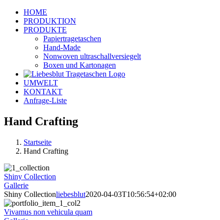
Zum
HOME
Inhalt
PRODUKTION
springen
PRODUKTE
Papiertragetaschen
Hand-Made
Nonwoven ultraschallversiegelt
Boxen und Kartonagen
UMWELT
KONTAKT
Anfrage-Liste
Hand Crafting
Startseite
Hand Crafting
Shiny Collection
Gallerie
Shiny Collection
liebesblut
2020-04-03T10:56:54+02:00
Vivamus non vehicula quam