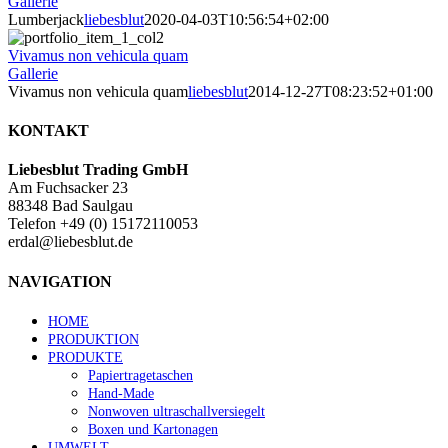
Gallerie
Lumberjack
liebesblut
2020-04-03T10:56:54+02:00
Vivamus non vehicula quam
Gallerie
Vivamus non vehicula quam
liebesblut
2014-12-27T08:23:52+01:00
KONTAKT
Liebesblut Trading GmbH
Am Fuchsacker 23
88348 Bad Saulgau
Telefon +49 (0) 15172110053
erdal@liebesblut.de
NAVIGATION
HOME
PRODUKTION
PRODUKTE
Papiertragetaschen
Hand-Made
Nonwoven ultraschallversiegelt
Boxen und Kartonagen
UMWELT