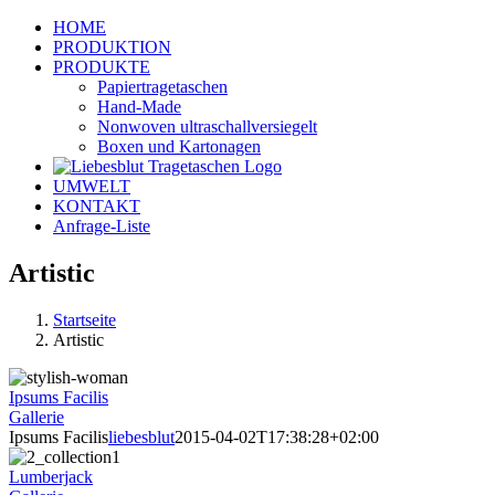
Zum
HOME
Inhalt
PRODUKTION
springen
PRODUKTE
Papiertragetaschen
Hand-Made
Nonwoven ultraschallversiegelt
Boxen und Kartonagen
UMWELT
KONTAKT
Anfrage-Liste
Artistic
Startseite
Artistic
Ipsums Facilis
Gallerie
Ipsums Facilis
liebesblut
2015-04-02T17:38:28+02:00
Lumberjack