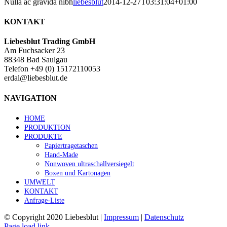
Nulla ac gravida nibh
liebesblut
2014-12-27T03:31:04+01:00
KONTAKT
Liebesblut Trading GmbH
Am Fuchsacker 23
88348 Bad Saulgau
Telefon +49 (0) 15172110053
erdal@liebesblut.de
NAVIGATION
HOME
PRODUKTION
PRODUKTE
Papiertragetaschen
Hand-Made
Nonwoven ultraschallversiegelt
Boxen und Kartonagen
UMWELT
KONTAKT
Anfrage-Liste
© Copyright 2020 Liebesblut |
Impressum
|
Datenschutz
Page load link