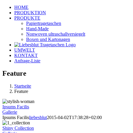
Zum
HOME
Inhalt
PRODUKTION
springen
PRODUKTE
Papiertragetaschen
Hand-Made
Nonwoven ultraschallversiegelt
Boxen und Kartonagen
UMWELT
KONTAKT
Anfrage-Liste
Feature
Startseite
Feature
Ipsums Facilis
Gallerie
Ipsums Facilis
liebesblut
2015-04-02T17:38:28+02:00
Shiny Collection