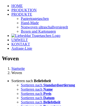
Zum
HOME
Inhalt
PRODUKTION
springen
PRODUKTE
Papiertragetaschen
Hand-Made
Nonwoven ultraschallversiegelt
Boxen und Kartonagen
UMWELT
KONTAKT
Anfrage-Liste
Woven
Startseite
Woven
Sortieren nach
Beliebtheit
Sortieren nach
Standardsortierung
Sortieren nach
Name
Sortieren nach
Preis
Sortieren nach
Datum
Sortieren nach
Beliebtheit