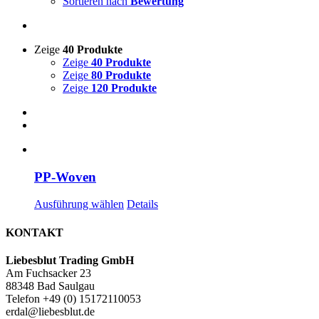
Sortieren nach
Bewertung
Zeige
40 Produkte
Zeige
40 Produkte
Zeige
80 Produkte
Zeige
120 Produkte
PP-Woven
Dieses
Ausführung wählen
Details
Produkt
weist
KONTAKT
mehrere
Varianten
Liebesblut Trading GmbH
auf.
Am Fuchsacker 23
Die
88348 Bad Saulgau
Optionen
Telefon +49 (0) 15172110053
können
erdal@liebesblut.de
auf