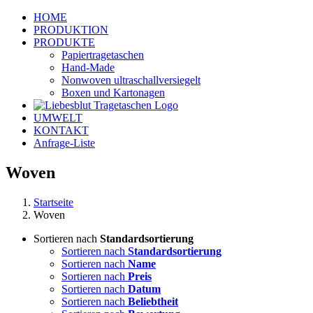
Zum
HOME
Inhalt
PRODUKTION
springen
PRODUKTE
Papiertragetaschen
Hand-Made
Nonwoven ultraschallversiegelt
Boxen und Kartonagen
UMWELT
KONTAKT
Anfrage-Liste
Woven
Startseite
Woven
Sortieren nach
Standardsortierung
Sortieren nach
Standardsortierung
Sortieren nach
Name
Sortieren nach
Preis
Sortieren nach
Datum
Sortieren nach
Beliebtheit