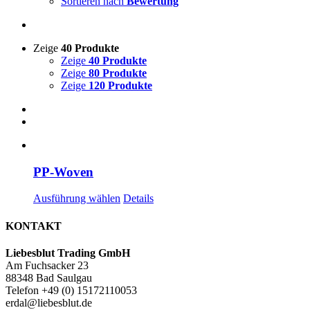
Sortieren nach
Bewertung
Zeige
40 Produkte
Zeige
40 Produkte
Zeige
80 Produkte
Zeige
120 Produkte
PP-Woven
Dieses
Ausführung wählen
Details
Produkt
weist
KONTAKT
mehrere
Varianten
Liebesblut Trading GmbH
auf.
Am Fuchsacker 23
Die
88348 Bad Saulgau
Optionen
Telefon +49 (0) 15172110053
können
erdal@liebesblut.de
auf